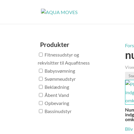
Produkter
Fors
n
Fitnessudstyr og
rekvisitter til Aquafitness
Viser
Babysvømning
Svømmeudstyr
Beklædning
Åbent Vand
Opbevaring
Num
Bassinudstyr
indg
omk
Bliv