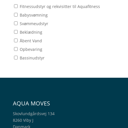
Fitnessudstyr og rekvisitter til Aquafitness
Babysvømning
Svømmeudstyr
Beklædning
Åbent Vand
Opbevaring
Bassinudstyr
AQUA MOVES
Skovlundgårdsvej 134
8260 Viby J
Danmark