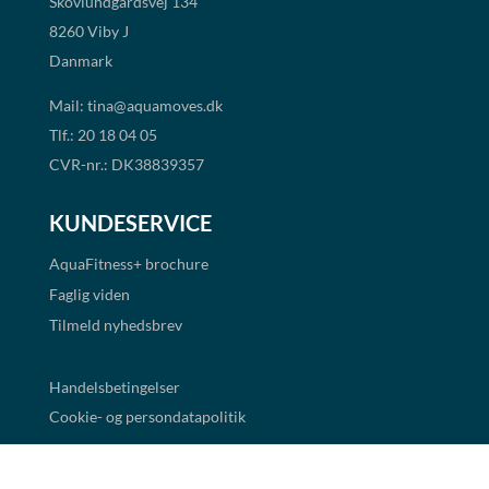
Skovlundgårdsvej 134
8260 Viby J
Danmark
Mail:
tina@aquamoves.dk
Tlf.: 20 18 04 05
CVR-nr.: DK38839357
KUNDESERVICE
AquaFitness+
brochure
Faglig viden
Tilmeld nyhedsbrev
Handelsbetingelser
Cookie- og persondatapolitik
BETALINGSMULIGHEDER