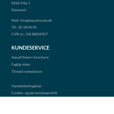
8260 Viby J
Danmark
Mail:
tina@aquamoves.dk
Tlf.: 20 18 04 05
CVR-nr.: DK38839357
KUNDESERVICE
AquaFitness+
brochure
Faglig viden
Tilmeld nyhedsbrev
Handelsbetingelser
Cookie- og persondatapolitik
BETALINGSMULIGHEDER