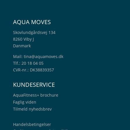
AQUA MOVES
Skovlundgårdsvej 134
8260 Viby J
Danmark
Mail:
tina@aquamoves.dk
Tlf.: 20 18 04 05
CVR-nr.: DK38839357
KUNDESERVICE
AquaFitness+
brochure
Faglig viden
Tilmeld nyhedsbrev
Handelsbetingelser