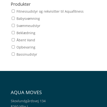
Produkter
Fitnessudstyr og rekvisitter til Aquafitness
Babysvømning
Svømmeudstyr
Beklædning
Åbent Vand
Opbevaring
Bassinudstyr
AQUA MOVES
Skovlundgårdsvej 134
8260 Viby J