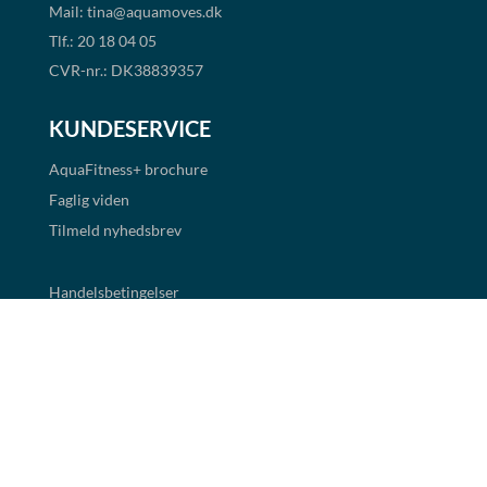
Mail:
tina@aquamoves.dk
Tlf.: 20 18 04 05
CVR-nr.: DK38839357
KUNDESERVICE
AquaFitness+
brochure
Faglig viden
Tilmeld nyhedsbrev
Handelsbetingelser
Cookie- og persondatapolitik
BETALINGSMULIGHEDER
Det er muligt at handle i shoppen via faktura og EAN
betaling. Alle priser er eksklusiv moms.