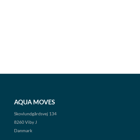
AQUA MOVES
Skovlundgårdsvej 134
8260 Viby J
Danmark