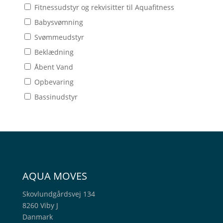
Fitnessudstyr og rekvisitter til Aquafitness
Babysvømning
Svømmeudstyr
Beklædning
Åbent Vand
Opbevaring
Bassinudstyr
AQUA MOVES
Skovlundgårdsvej 134
8260 Viby J
Danmark