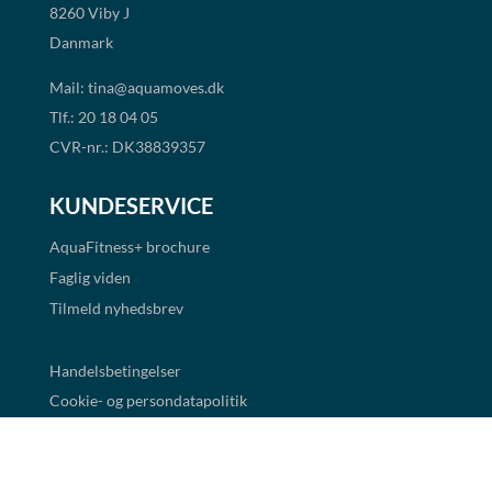
8260 Viby J
Danmark
Mail:
tina@aquamoves.dk
Tlf.: 20 18 04 05
CVR-nr.: DK38839357
KUNDESERVICE
AquaFitness+
brochure
Faglig viden
Tilmeld nyhedsbrev
Handelsbetingelser
Cookie- og persondatapolitik
BETALINGSMULIGHEDER