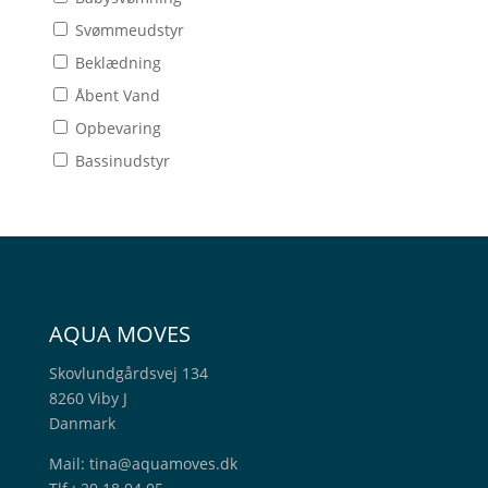
Svømmeudstyr
Beklædning
Åbent Vand
Opbevaring
Bassinudstyr
AQUA MOVES
Skovlundgårdsvej 134
8260 Viby J
Danmark
Mail:
tina@aquamoves.dk