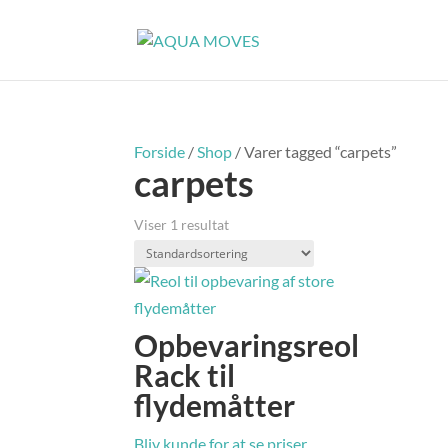
Forside
/
Shop
/ Varer tagged “carpets”
carpets
Viser 1 resultat
Opbevaringsreol
Rack til
flydemåtter
Bliv kunde for at se priser