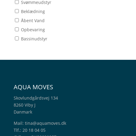
Svømmeudstyr
Beklædning
Åbent Vand
Opbevaring
Bassinudstyr
AQUA MOVES
Skovlundgårdsvej 134
8260 Viby J
Danmark
Mail:
tina@aquamoves.dk
Tlf.: 20 18 04 05