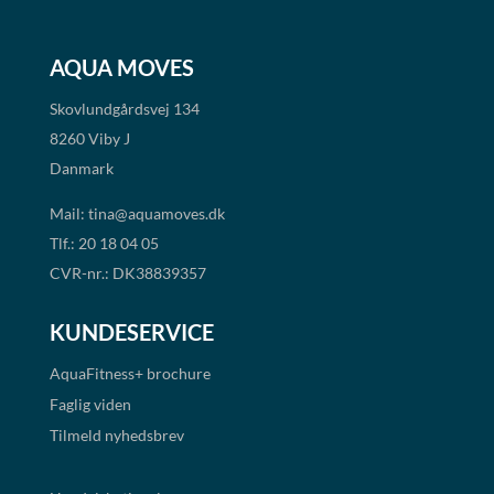
AQUA MOVES
Skovlundgårdsvej 134
8260 Viby J
Danmark
Mail:
tina@aquamoves.dk
Tlf.: 20 18 04 05
CVR-nr.: DK38839357
KUNDESERVICE
AquaFitness+
brochure
Faglig viden
Tilmeld nyhedsbrev