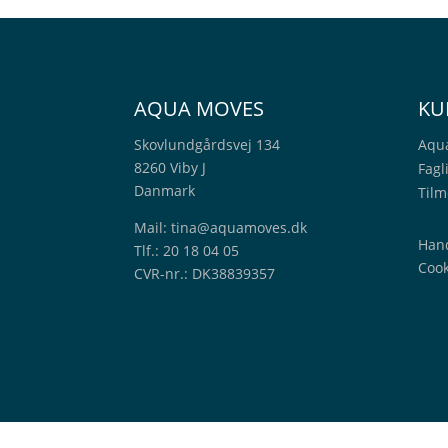
AQUA MOVES
KU
Skovlundgårdsvej 134
Aqu
8260 Viby J
Fagl
Danmark
Tilm
Mail:
tina@aquamoves.dk
Hand
Tlf.: 20 18 04 05
Cook
CVR-nr.: DK38839357