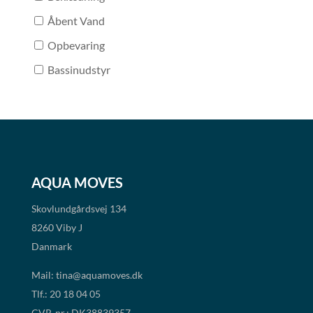
Åbent Vand
Opbevaring
Bassinudstyr
AQUA MOVES
Skovlundgårdsvej 134
8260 Viby J
Danmark
Mail:
tina@aquamoves.dk
Tlf.: 20 18 04 05
CVR-nr.: DK38839357