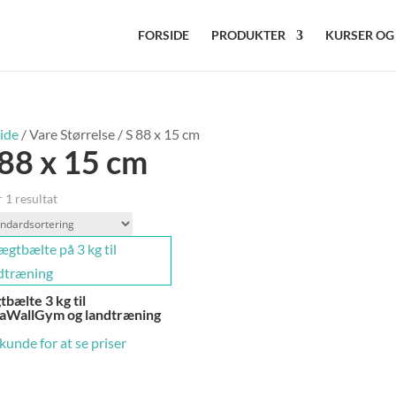
FORSIDE
PRODUKTER
KURSER OG
ide
/ Vare Størrelse / S 88 x 15 cm
 88 x 15 cm
 1 resultat
bælte 3 kg til
aWallGym og landtræning
 kunde for at se priser