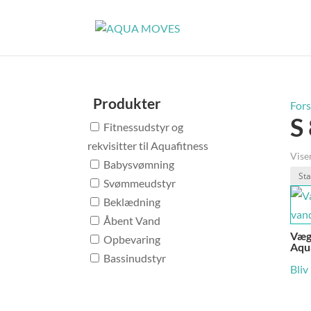
Produkter
Fors
S
Fitnessudstyr og
rekvisitter til Aquafitness
Viser
Babysvømning
Svømmeudstyr
Beklædning
Åbent Vand
Vægt
Opbevaring
Aqu
Bassinudstyr
Bliv