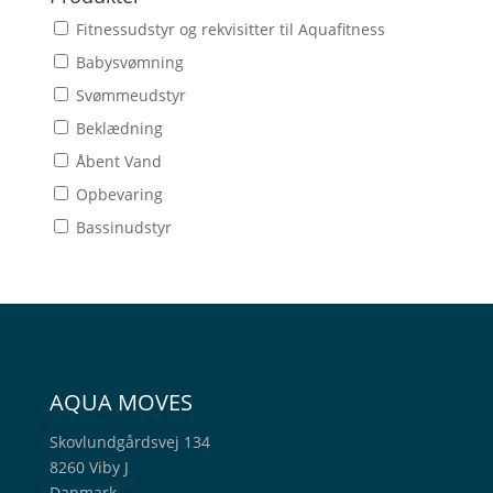
Fitnessudstyr og rekvisitter til Aquafitness
Babysvømning
Svømmeudstyr
Beklædning
Åbent Vand
Opbevaring
Bassinudstyr
AQUA MOVES
Skovlundgårdsvej 134
8260 Viby J
Danmark