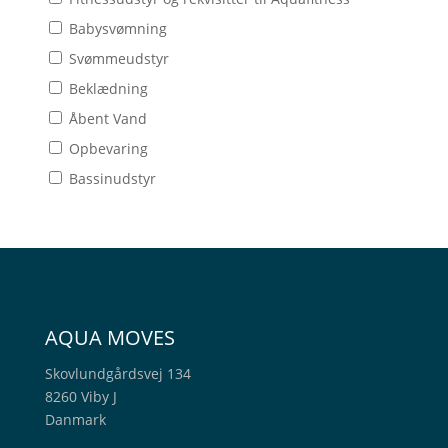
Babysvømning
Svømmeudstyr
Beklædning
Åbent Vand
Opbevaring
Bassinudstyr
AQUA MOVES
Skovlundgårdsvej 134
8260 Viby J
Danmark