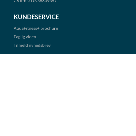
CVR-nr.: DK38839357
KUNDESERVICE
AquaFitness+
brochure
Faglig viden
Tilmeld nyhedsbrev
Handelsbetingelser
Cookie- og persondatapolitik
BETALINGSMULIGHEDER
Det er muligt at handle i shoppen via faktura og EAN
betaling. Alle priser er eksklusiv moms.
Links