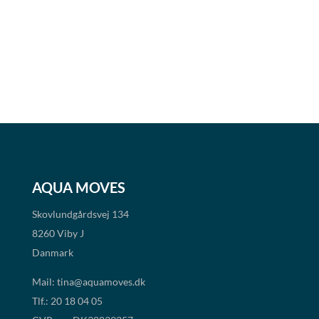
AQUA MOVES
Skovlundgårdsvej 134
8260 Viby J
Danmark
Mail:
tina@aquamoves.dk
Tlf.: 20 18 04 05