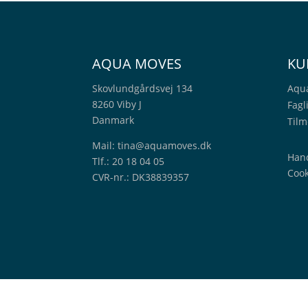
AQUA MOVES
KU
Skovlundgårdsvej 134
Aqu
8260 Viby J
Fagl
Danmark
Tilm
Mail:
tina@aquamoves.dk
Hand
Tlf.: 20 18 04 05
Cook
CVR-nr.: DK38839357