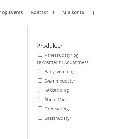
r og Events
Kontakt
Min konto
Produkter
Fitnessudstyr og
rekvisitter til Aquafitness
Babysvømning
Svømmeudstyr
Beklædning
Åbent Vand
Opbevaring
Bassinudstyr