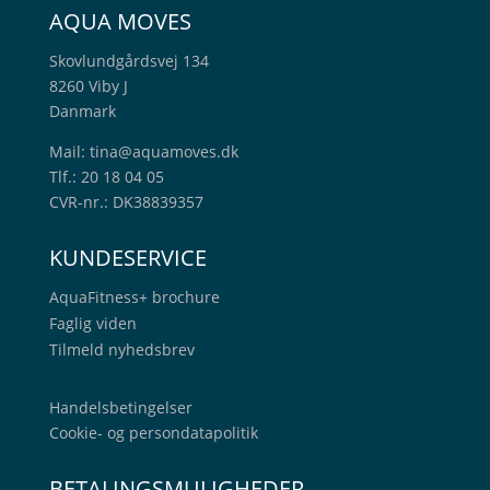
AQUA MOVES
Skovlundgårdsvej 134
8260 Viby J
Danmark
Mail:
tina@aquamoves.dk
Tlf.: 20 18 04 05
CVR-nr.: DK38839357
KUNDESERVICE
AquaFitness+
brochure
Faglig viden
Tilmeld nyhedsbrev
Handelsbetingelser
Cookie- og persondatapolitik
BETALINGSMULIGHEDER