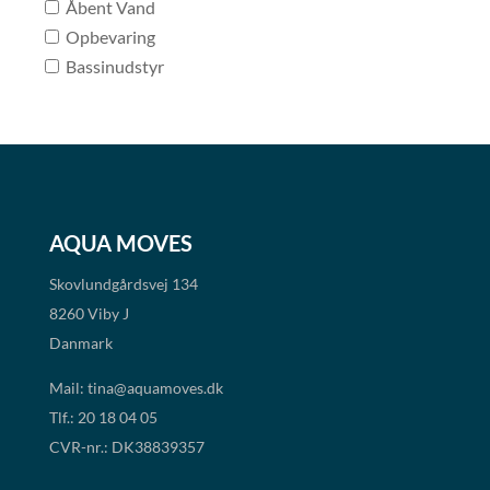
Åbent Vand
Opbevaring
Bassinudstyr
AQUA MOVES
Skovlundgårdsvej 134
8260 Viby J
Danmark
Mail:
tina@aquamoves.dk
Tlf.: 20 18 04 05
CVR-nr.: DK38839357