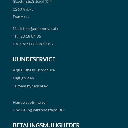
Skovlundgårdsvej 134
8260 Viby J
Danmark
Mail:
tina@aquamoves.dk
Tlf.: 20 18 04 05
CVR-nr.: DK38839357
KUNDESERVICE
AquaFitness+
brochure
Faglig viden
Tilmeld nyhedsbrev
Handelsbetingelser
Cookie- og persondatapolitik
BETALINGSMULIGHEDER