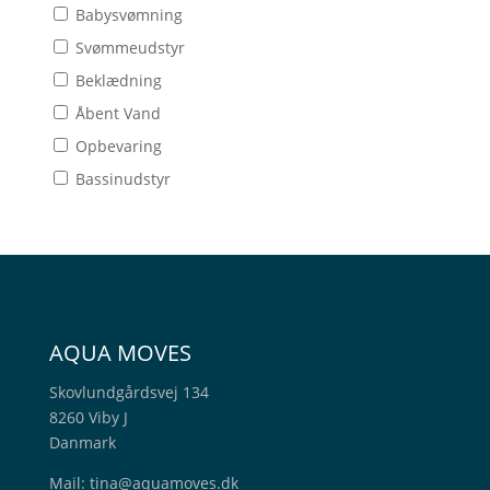
Babysvømning
Svømmeudstyr
Beklædning
Åbent Vand
Opbevaring
Bassinudstyr
AQUA MOVES
Skovlundgårdsvej 134
8260 Viby J
Danmark
Mail:
tina@aquamoves.dk