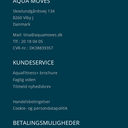
AQUA MOVES
Skovlundgårdsvej 134
8260 Viby J
Danmark
Mail:
tina@aquamoves.dk
Tlf.: 20 18 04 05
CVR-nr.: DK38839357
KUNDESERVICE
AquaFitness+
brochure
Faglig viden
Tilmeld nyhedsbrev
Handelsbetingelser
Cookie- og persondatapolitik
BETALINGSMULIGHEDER