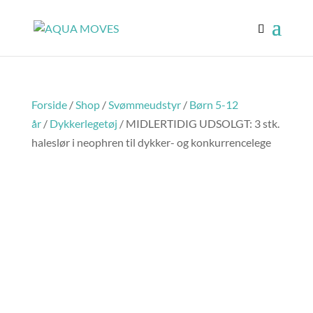
Forside
/
Shop
/
Svømmeudstyr
/
Børn 5-12
år
/
Dykkerlegetøj
/ MIDLERTIDIG UDSOLGT: 3 stk.
haleslør i neophren til dykker- og konkurrencelege