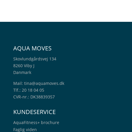
AQUA MOVES
Skovlundgårdsvej 134
8260 Viby J
Danmark
Mail:
tina@aquamoves.dk
Tlf.: 20 18 04 05
CVR-nr.: DK38839357
KUNDESERVICE
AquaFitness+
brochure
Faglig viden