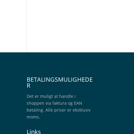
BETALINGSMULIGHEDE
R
Det er muligt at handle i
shoppen via faktura og EAN
betaling. Alle priser er eksklusiv
moms.
Links