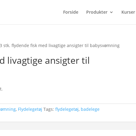
Forside
Produkter
Kurser
3 stk. flydende fisk med livagtige ansigter til babysvømning
 livagtige ansigter til
t.
vømning
,
Flydelegetøj
Tags:
flydelegetøj
,
badelege