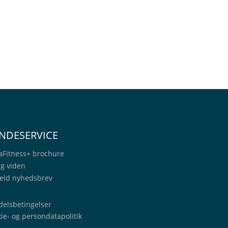
NDESERVICE
aFitness+
brochure
ig viden
eld nyhedsbrev
elsbetingelser
ie- og persondatapolitik