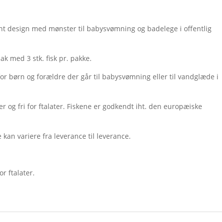
fint design med mønster til babysvømning og badelege i offentlig
ak med 3 stk. fisk pr. pakke.
 for børn og forældre der går til babysvømning eller til vandglæde i
.
er og fri for ftalater. Fiskene er godkendt iht. den europæiske
e kan variere fra leverance til leverance.
or ftalater.