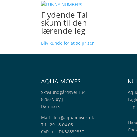
Flydende Tal i
skum til den
lærende leg
Bliv kunde for at se priser
AQUA MOVES
KU
Skovlundgårdsvej 134
Aqu
8260 Viby J
Fagl
Danmark
Tilm
Mail:
tina@aquamoves.dk
Hand
Tlf.: 20 18 04 05
Cook
CVR-nr.: DK38839357