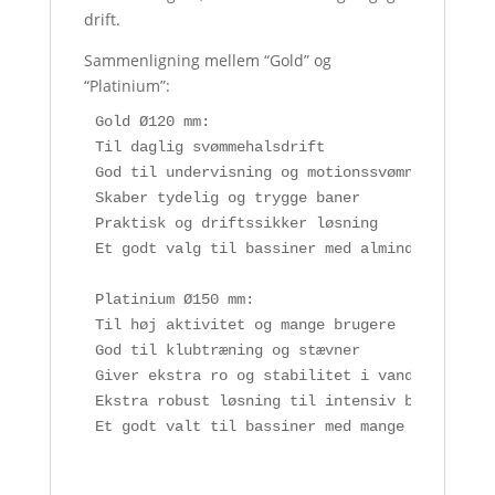
drift.
Sammenligning mellem “Gold” og
“Platinium”:
Gold Ø120 mm:

Til daglig svømmehalsdrift

God til undervisning og motionssvømning

Skaber tydelig og trygge baner

Praktisk og driftssikker løsning

Et godt valg til bassiner med almindelig belas
Platinium Ø150 mm:

Til høj aktivitet og mange brugere

God til klubtræning og stævner

Giver ekstra ro og stabilitet i vandet

Ekstra robust løsning til intensiv brug

Et godt valt til bassiner med mange aktivitet