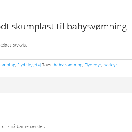
ødt skumplast til babysvømning
Sælges stykvis.
vømning
,
Flydelegetøj
Tags:
babysvømning
,
Flydedyr
,
badeyr
m for små barnehænder.