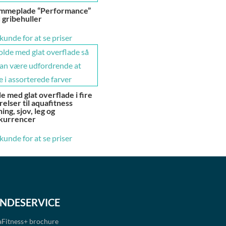
mmeplade “Performance”
 gribehuller
 kunde for at se priser
e med glat overflade i fire
relser til aquafitness
ing, sjov, leg og
kurrencer
 kunde for at se priser
NDESERVICE
Fitness+
brochure