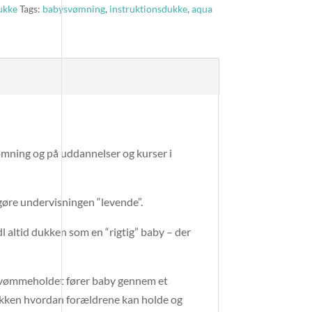
ukke
Tags:
babysvømning
,
instruktionsdukke
,
aqua
ømning og på uddannelser og kurser i
gøre undervisningen “levende”.
l altid dukken som en “rigtig” baby – der
vømmeholdet fører baby gennem et
ukken hvordan forældrene kan holde og