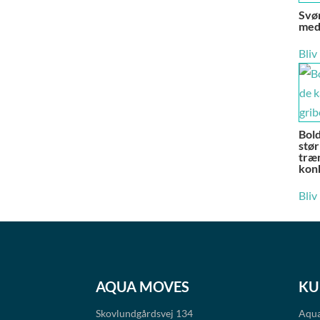
Svø
med
Bliv
Bold
stør
træn
kon
Bliv
AQUA MOVES
KU
Skovlundgårdsvej 134
Aqua