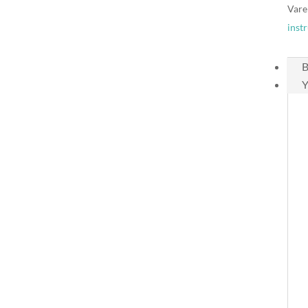
Vare
inst
B
Y