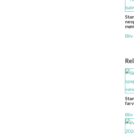
Sta
neop
møn
Bliv
Rel
Stan
far
Bliv