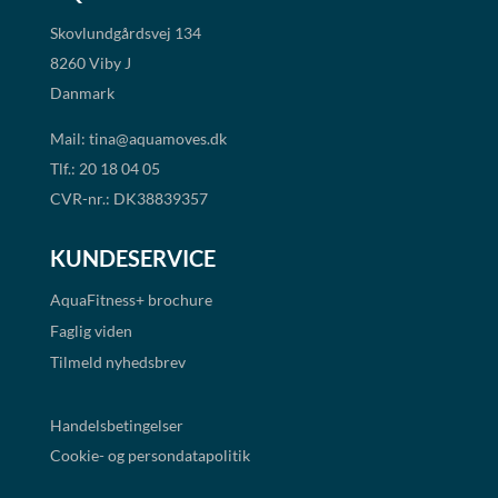
Skovlundgårdsvej 134
8260 Viby J
Danmark
Mail:
tina@aquamoves.dk
Tlf.: 20 18 04 05
CVR-nr.: DK38839357
KUNDESERVICE
AquaFitness+
brochure
Faglig viden
Tilmeld nyhedsbrev
Handelsbetingelser
Cookie- og persondatapolitik