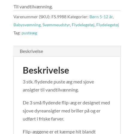
Til vandtilvænning.
Varenummer (SKU):
FS.9988
Kategorier:
Børn 5-12 år
,
Babysvømning
,
Svømmeudstyr
,
Flydelegetøj
,
Flydelegetøj
Tag:
pusteæg
Beskrivelse
Beskrivelse
3 stk. flydende puste æg med sjove
ansigter til vandtilvænning.
De 3 små flydende flip-æg er designet med
sjove dyreansigter med briller på og er
udført i friske farver.
Flip-æggene er et kæmpe hit blandt