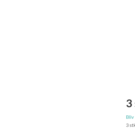
3
Bliv
3 st