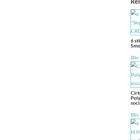
Rel
6 s
Smok
Bliv
Cirk
Poly
soci
Bliv