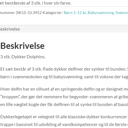
æt bestående af 3 stk. i hver sin farve.
nummer (SKU):
GI.3452
Kategorier:
Børn 5-12 år
,
Babysvømning
,
Svømm
eskrivelse
Beskrivelse
3 stk. Dykker Dolphins.
Et sæt består af 3 stk. flade dykker delfiner der synker til bunden. 
børn i svømmeskolen og til babysvømning, samt til voksne der tager
Hver delfin har en silhuet af en springende delfin og er designet med
“kroppen”, der gør det nemmere for begynder-svømmeren at gribe fa
en lille vægtet kugle der får delfinen til at synke til bunden af bass
Dykkerlegetøjet er velegnet til alle klassiske dykker konkurrence
trappe i bassinet til udvikling af vandkompetencer og til de første 