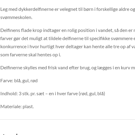
Leg med dykkerdelfinerne er velegnet til børn i forskellige aldre o
svømmeskolen.
Delfinens flade krop indtager en rolig position i vandet, så den er 
farver gør det muligt at tildele delfinerne til specifikke svømmere e
konkurrence i hvor hurtigt hver deltager kan hente alle tre op af va
som farverne skal hentes op i.
Delfinerne skylles med frisk vand efter brug, og lægges i en kurv me
Farve: blå, gul, rød
Indhold: 3 stk. pr. sæt – en i hver farve (rød, gul, blå)
Materiale: plast.