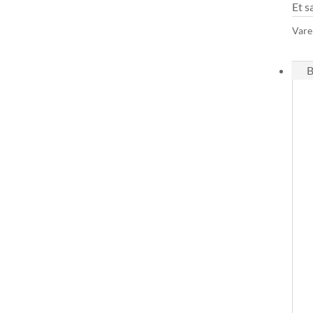
Et s
Vare
B