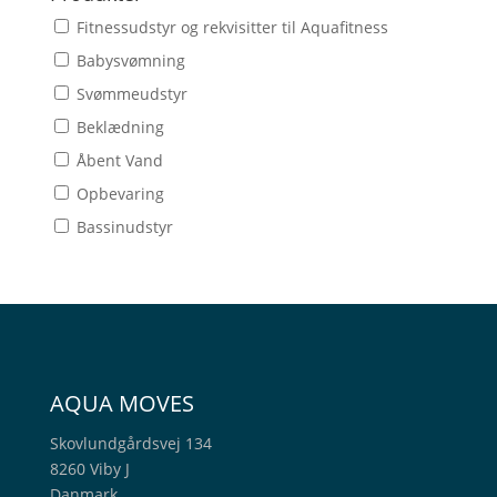
Fitnessudstyr og rekvisitter til Aquafitness
Babysvømning
Svømmeudstyr
Beklædning
Åbent Vand
Opbevaring
Bassinudstyr
AQUA MOVES
Skovlundgårdsvej 134
8260 Viby J
Danmark