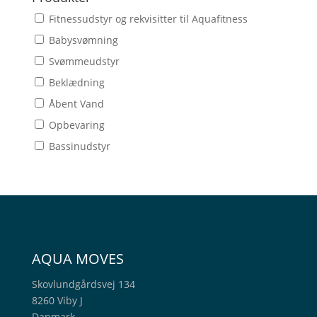
Fitnessudstyr og rekvisitter til Aquafitness
Babysvømning
Svømmeudstyr
Beklædning
Åbent Vand
Opbevaring
Bassinudstyr
AQUA MOVES
Skovlundgårdsvej 134
8260 Viby J
Danmark