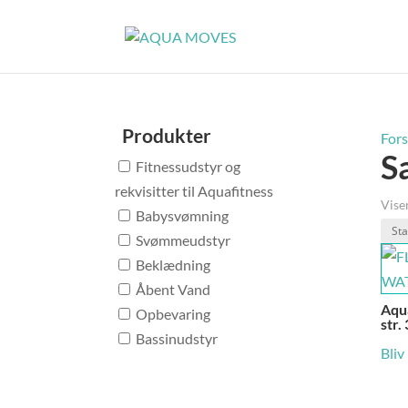
Produkter
Fors
S
Fitnessudstyr og
rekvisitter til Aquafitness
Viser
Babysvømning
Svømmeudstyr
Beklædning
Åbent Vand
Aqua
Opbevaring
str.
Bassinudstyr
Bliv