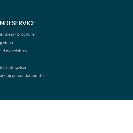
NDESERVICE
Fitness+
brochure
ig viden
eld nyhedsbrev
elsbetingelser
ie- og persondatapolitik
Copyright 2026 Alle rettigheder forbeholdes.