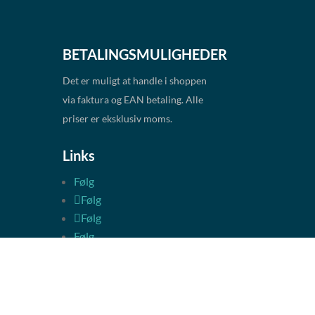
BETALINGSMULIGHEDER
Det er muligt at handle i shoppen
via faktura og EAN betaling. Alle
priser er eksklusiv moms.
Links
Følg
Følg
Følg
Følg
★ Trustpilot