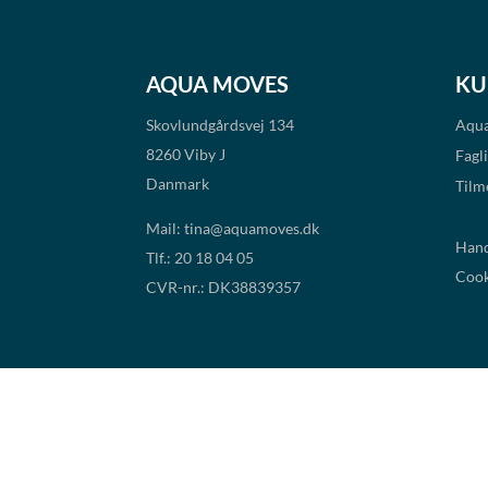
AQUA MOVES
KU
Skovlundgårdsvej 134
Aqua
8260 Viby J
Fagl
Danmark
Tilm
Mail:
tina@aquamoves.dk
Hand
Tlf.: 20 18 04 05
Cook
CVR-nr.: DK38839357