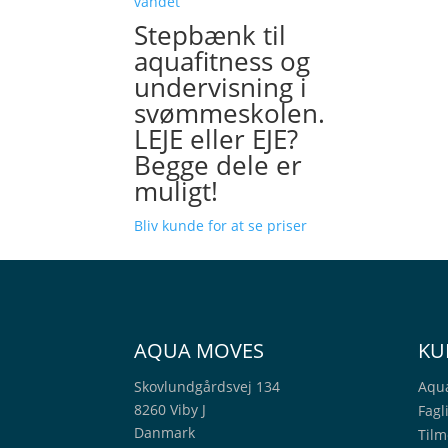
Stepbænk til
aquafitness og
undervisning i
svømmeskolen.
LEJE eller EJE?
Begge dele er
muligt!
Bliv kunde for at se priser
AQUA MOVES
KU
Skovlundgårdsvej 134
Aqu
8260 Viby J
Fagl
Danmark
Tilm