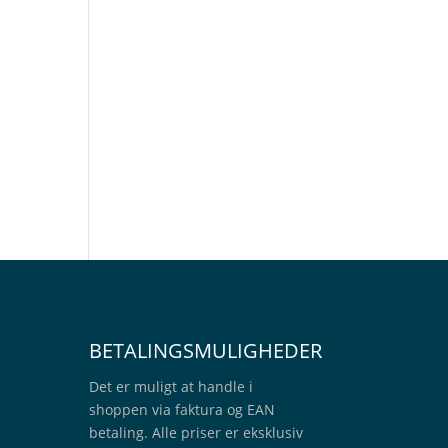
BETALINGSMULIGHEDER
Det er muligt at handle i
shoppen via faktura og EAN
betaling. Alle priser er eksklusiv