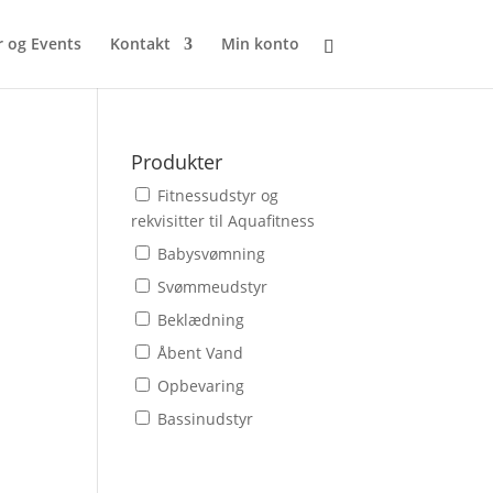
r og Events
Kontakt
Min konto
Produkter
Fitnessudstyr og
rekvisitter til Aquafitness
Babysvømning
Svømmeudstyr
Beklædning
Åbent Vand
Opbevaring
Bassinudstyr