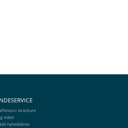
NDESERVICE
aFitness+
brochure
ig viden
eld nyhedsbrev