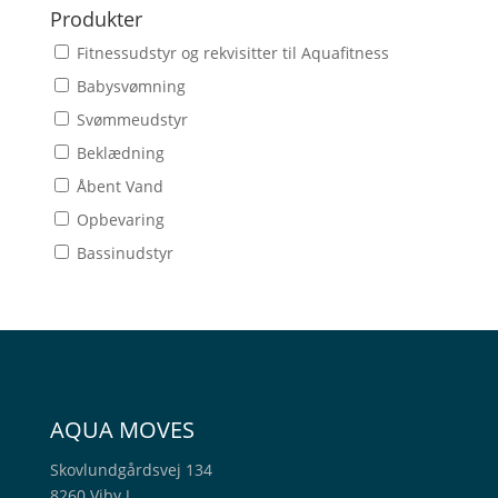
Produkter
Fitnessudstyr og rekvisitter til Aquafitness
Babysvømning
Svømmeudstyr
Beklædning
Åbent Vand
Opbevaring
Bassinudstyr
AQUA MOVES
Skovlundgårdsvej 134
8260 Viby J