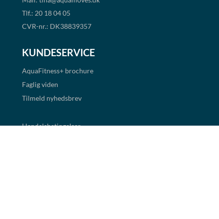
Tlf.: 20 18 04 05
CVR-nr.: DK38839357
KUNDESERVICE
AquaFitness+
brochure
Faglig viden
Tilmeld nyhedsbrev
Handelsbetingelser
Cookie- og persondatapolitik
BETALINGSMULIGHEDER
Det er muligt at handle i shoppen via faktura og EAN
betaling. Alle priser er eksklusiv moms.