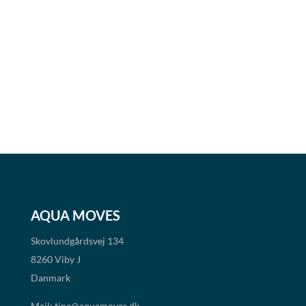
AQUA MOVES
Skovlundgårdsvej 134
8260 Viby J
Danmark
Mail:
tina@aquamoves.dk