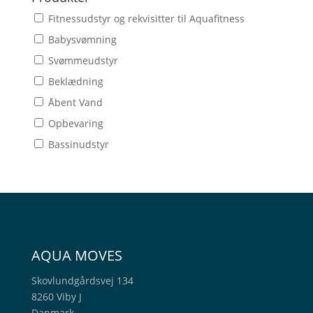
Fitnessudstyr og rekvisitter til Aquafitness
Babysvømning
Svømmeudstyr
Beklædning
Åbent Vand
Opbevaring
Bassinudstyr
AQUA MOVES
Skovlundgårdsvej 134
8260 Viby J
Danmark