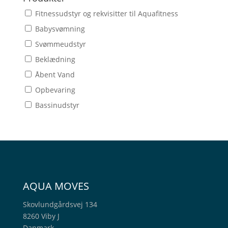
Fitnessudstyr og rekvisitter til Aquafitness
Babysvømning
Svømmeudstyr
Beklædning
Åbent Vand
Opbevaring
Bassinudstyr
AQUA MOVES
Skovlundgårdsvej 134
8260 Viby J
Danmark