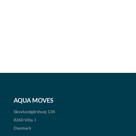
AQUA MOVES
Skovlundgårdsvej 134
8260 Viby J
Danmark