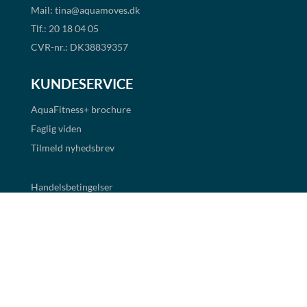
Mail:
tina@aquamoves.dk
Tlf.: 20 18 04 05
CVR-nr.: DK38839357
KUNDESERVICE
AquaFitness+
brochure
Faglig viden
Tilmeld nyhedsbrev
Handelsbetingelser
Cookie- og persondatapolitik
BETALINGSMULIGHEDER
Det er muligt at handle i shoppen via faktura og EAN
betaling. Alle priser er eksklusiv moms.