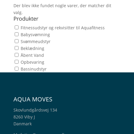
Der blev ikke fundet nogle varer, der matcher dit
valg.
Produkter
Fitnessudstyr og rekvisitter til Aquafitness
Babysvømning
Svømmeudstyr
Beklædning
Åbent Vand
Opbevaring
Bassinudstyr
AQUA MOVES
Skovlundgårdsvej 134
8260 Viby J
Danmark